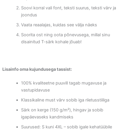
Soovi korral vali font, teksti suurus, teksti värv ja
joondus
Vaata reaalajas, kuidas see välja näeks
Soorita ost ning oota põnevusega, millal sinu
disainitud T-särk kohale jõuab!
Lisainfo oma kujundusega tassist:
100% kvaliteetne puuvill tagab mugavuse ja
vastupidavuse
Klassikaline must värv sobib iga riietusstiiliga
Särk on kerge (150 g/m²), hingav ja sobib
igapäevaseks kandmiseks
Suurused: S kuni 4XL – sobib igale kehatüübile