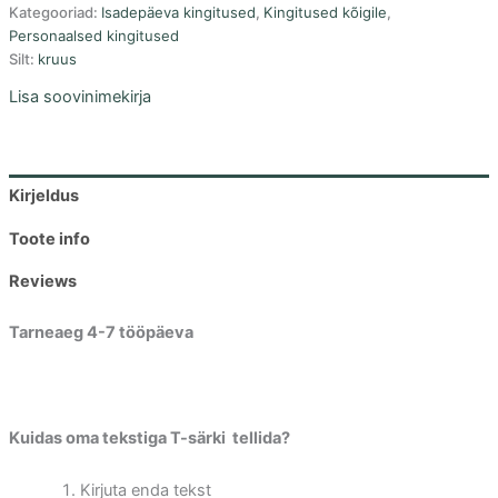
Kategooriad:
Isadepäeva kingitused
,
Kingitused kõigile
,
Personaalsed kingitused
Silt:
kruus
Lisa soovinimekirja
Kirjeldus
Toote info
Reviews
Tarneaeg 4-7 tööpäeva
Kuidas oma tekstiga T-särki tellida?
Kirjuta enda tekst