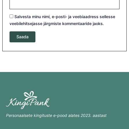
Salvesta minu nimi, e-posti- ja veebiaadress sellesse
veebilehitsejasse järgmiste kommentaaride jaoks.
Personaalsete kingituste e-pood alates 2023. aastast