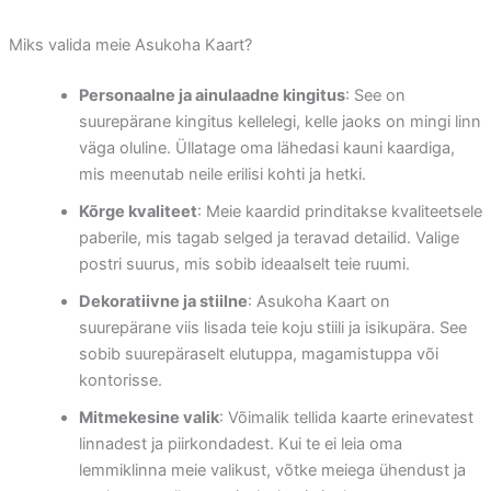
Miks valida meie Asukoha Kaart?
Personaalne ja ainulaadne kingitus
: See on
suurepärane kingitus kellelegi, kelle jaoks on mingi linn
väga oluline. Üllatage oma lähedasi kauni kaardiga,
mis meenutab neile erilisi kohti ja hetki.
Kõrge kvaliteet
: Meie kaardid prinditakse kvaliteetsele
paberile, mis tagab selged ja teravad detailid. Valige
postri suurus, mis sobib ideaalselt teie ruumi.
Dekoratiivne ja stiilne
: Asukoha Kaart on
suurepärane viis lisada teie koju stiili ja isikupära. See
sobib suurepäraselt elutuppa, magamistuppa või
kontorisse.
Mitmekesine valik
: Võimalik tellida kaarte erinevatest
linnadest ja piirkondadest. Kui te ei leia oma
lemmiklinna meie valikust, võtke meiega ühendust ja