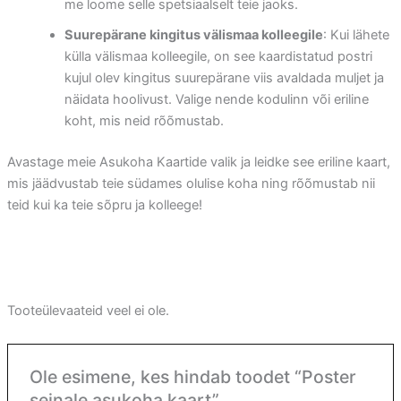
me loome selle spetsiaalselt teie jaoks.
Suurepärane kingitus välismaa kolleegile
: Kui lähete
külla välismaa kolleegile, on see kaardistatud postri
kujul olev kingitus suurepärane viis avaldada muljet ja
näidata hoolivust. Valige nende kodulinn või eriline
koht, mis neid rõõmustab.
Avastage meie Asukoha Kaartide valik ja leidke see eriline kaart,
mis jäädvustab teie südames olulise koha ning rõõmustab nii
teid kui ka teie sõpru ja kolleege!
Tooteülevaateid veel ei ole.
Ole esimene, kes hindab toodet “Poster
seinale asukoha kaart”