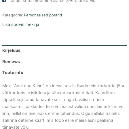
Tasuta kohaletoomine alates 29€ ostukorvist
19,99€
Kategooria:
Personaalsed postrid
Lisa soovinimekirja
Kirjeldus
Reviews
Toote info
Meie “Asukoha Kaart” on ideaalne viis lisada teie kodu interjööri
või kontorisse isiklikku ja tähendusrikast detaili. Kaardil on
täpselt kujutatud tänavate seis, nagu tavaliselt näete
maakaardil, pakkudes teile võimalust valida oma lemmiklinn või
linn, millel on teie jaoks eriline tähendus. Olgu selleks näiteks
Tallinna detailne kaart, mis toob esile meie kauni pealinna
tänavate võlu.