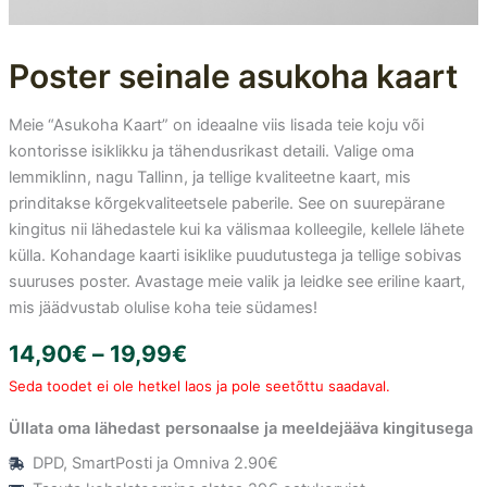
Poster seinale asukoha kaart
Meie “Asukoha Kaart” on ideaalne viis lisada teie koju või
kontorisse isiklikku ja tähendusrikast detaili. Valige oma
lemmiklinn, nagu Tallinn, ja tellige kvaliteetne kaart, mis
prinditakse kõrgekvaliteetsele paberile. See on suurepärane
kingitus nii lähedastele kui ka välismaa kolleegile, kellele lähete
külla. Kohandage kaarti isiklike puudutustega ja tellige sobivas
suuruses poster. Avastage meie valik ja leidke see eriline kaart,
mis jäädvustab olulise koha teie südames!
Price
14,90
€
–
19,99
€
range:
Seda toodet ei ole hetkel laos ja pole seetõttu saadaval.
14,90€
Üllata oma lähedast personaalse ja meeldejääva kingitusega
through
DPD, SmartPosti ja Omniva 2.90€