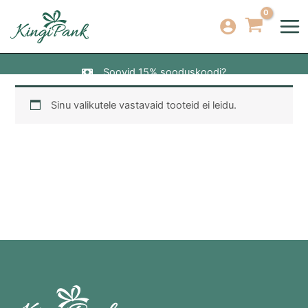
Skip
to
content
Soovid 15% sooduskoodi?
Sinu valikutele vastavaid tooteid ei leidu.