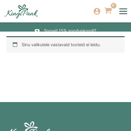
Skip
to
content
Soovid 15% sooduskoodi?
Sinu valikutele vastavaid tooteid ei leidu.